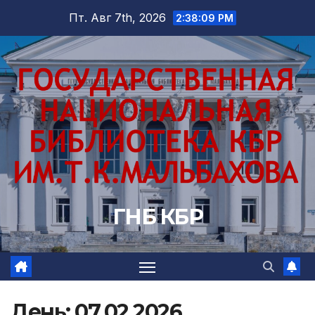
Перейти
Пт. Авг 7th, 2026
2:38:11 PM
к
содержимому
ГНБ КБР
День:
07.02.2026