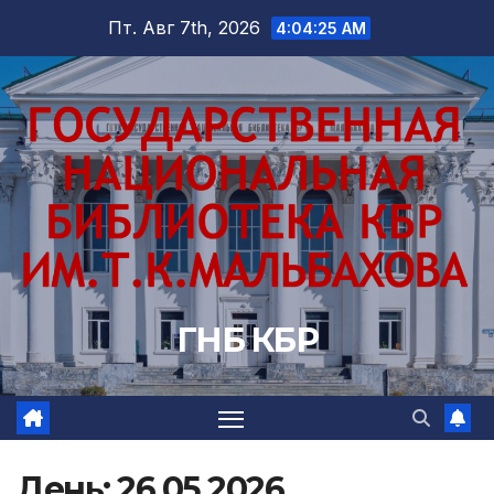
Перейти
Пт. Авг 7th, 2026
4:04:26 AM
к
содержимому
ГНБ КБР
День:
26.05.2026