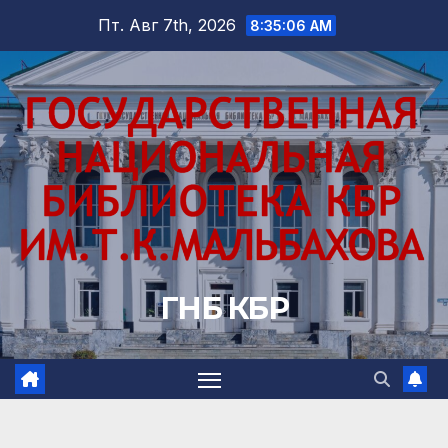
Перейти
Пт. Авг 7th, 2026
8:35:07 AM
к
содержимому
ГНБ КБР