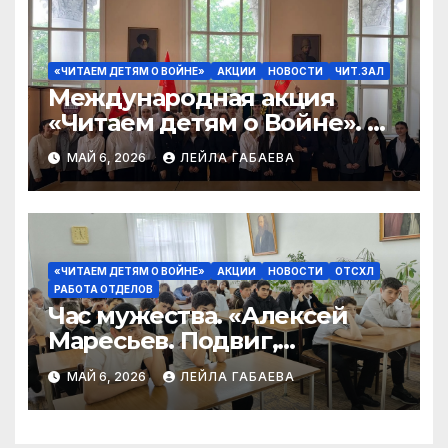
«ЧИТАЕМ ДЕТЯМ О ВОЙНЕ»
АКЦИИ
НОВОСТИ
ЧИТ.ЗАЛ
Международная акция
«Читаем детям о Войне». К
81 годовщине Великой
МАЙ 6, 2026
ЛЕЙЛА ГАБАЕВА
Победы в Великой
Отечественной войне.
«ЧИТАЕМ ДЕТЯМ О ВОЙНЕ»
АКЦИИ
НОВОСТИ
ОТСХЛ
РАБОТА ОТДЕЛОВ
Час мужества. «Алексей
Маресьев. Подвиг,
вошедший в историю» в
МАЙ 6, 2026
ЛЕЙЛА ГАБАЕВА
рамках акции «Читаем
детям о войне»