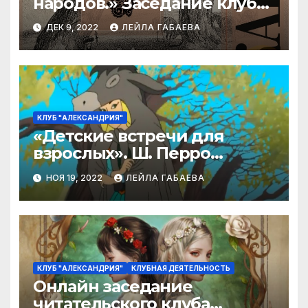
народов.» Заседание клуба
«Александрия».
ДЕК 9, 2022
ЛЕЙЛА ГАБАЕВА
КЛУБ "АЛЕКСАНДРИЯ"
«Детские встречи для
взрослых». Ш. Перро
«Ослиная шкура «
НОЯ 19, 2022
ЛЕЙЛА ГАБАЕВА
КЛУБ "АЛЕКСАНДРИЯ"
КЛУБНАЯ ДЕЯТЕЛЬНОСТЬ
Онлайн заседание
читательского клуба