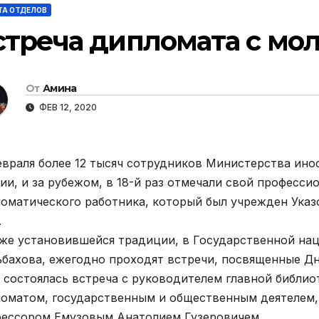
ТА ОТДЕЛОВ
стреча дипломата с мол
От
Амина
ФЕВ 12, 2020
евраля более 12 тысяч сотрудников Министерства ино
ии, и за рубежом, в 18-й раз отмечали свой професс
оматического работника, который был учрежден Указ
.
же установившейся традиции, в Государственной нац
бахова, ежегодно проходят встречи, посвященные Дн
 состоялась встреча с руководителем главной библио
оматом, государственным и общественным деятелем,
ессором Емузовым Анатолием Гузеровичем.