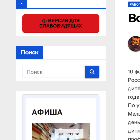
.
РАБО
В
ВЕРСИЯ ДЛЯ
СЛАБОВИДЯЩИХ
Поиск
10 ф
Росс
дипл
года
По у
Маль
день
дипл
проф