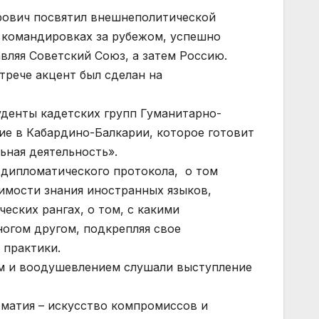
ерович посвятил внешнеполитической
х командировках за рубежом, успешно
вляя Советский Союз, а затем Россию.
трече акцент был сделан на
уденты кадетских групп Гуманитарно-
ие в Кабардино-Балкарии, которое готовит
ьная деятельность».
 дипломатического протокола, о том
имости знания иностранных языков,
еских рангах, о том, с какими
ногом другом, подкрепляя свое
 практики.
ом и воодушевлением слушали выступление
матия – искусство компромиссов и