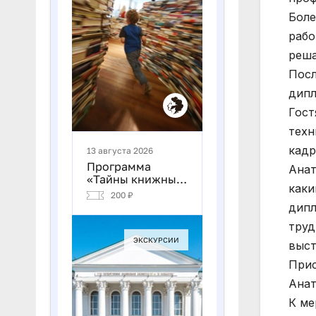
Боле
рабо
реша
Посл
дипл
Гост
техн
кадр
Анат
каки
дипл
труд
выст
Прис
Анат
К ме