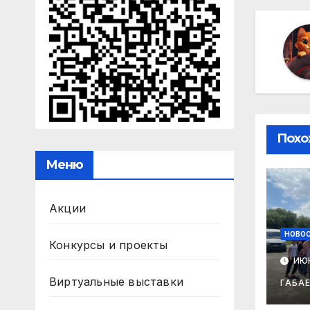
за
Похо
Меню
Акции
НОВО
Конкурсы и проекты
ИЮН
Виртуальные выставки
ГАБА