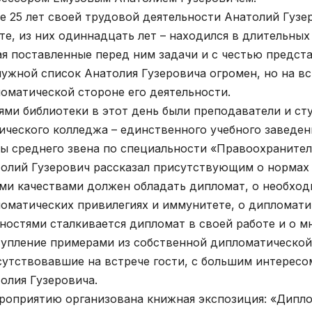
е 25 лет своей трудовой деятельности Анатолий Гуз
те, из них одиннадцать лет – находился в длительны
я поставленные перед ним задачи и с честью предста
ужной список Анатолия Гузеровича огромен, но на вс
оматической стороне его деятельности.
ями библиотеки в этот день были преподаватели и ст
ического колледжа – единственного учебного заведен
ы среднего звена по специальности «Правоохранител
олий Гузерович рассказал присутствующим о нормах
ми качествами должен обладать дипломат, о необход
оматических привилегиях и иммунитете, о дипломатич
ностями сталкивается дипломат в своей работе и о м
упление примерами из собственной дипломатической
утствовавшие на встрече гости, с большим интерес
олия Гузеровича.
роприятию организована книжная экспозиция: «Дипло