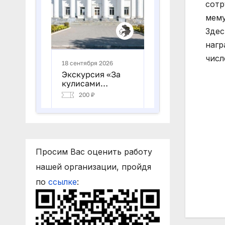
сотр
мему
Здес
нагр
числ
Просим Вас оценить работу
нашей организации, пройдя
по
ссылке
:
На
по