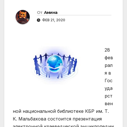
От
Амина
ФЕВ 21, 2020
28
фев
рал
я в
Гос
уда
рст
вен
ной национальной библиотеке КБР им. Т.
К. Мальбахова состоится презентация
электронной краеведческой энциклопедии