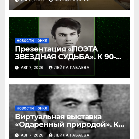
НОВОСТИ
ОНКЛ
Презентация «ПОЭТА
ЗВЕЗДНАЯ СУДЬБА». К 90-
летию Ибрагима Бабаева.
АВГ 7, 2026
ЛЕЙЛА ГАБАЕВА
НОВОСТИ
ОНКЛ
Виртуальная выставка
«Одаренный природой». К
90-летию со дня рождения
АВГ 7, 2026
ЛЕЙЛА ГАБАЕВА