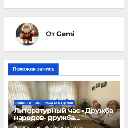
записям
От
Gemi
Похожая запись
НОВОСТИ
ОИЛ
РАБОТА ОТДЕЛОВ
Литературный час «Дружба
народов- дружба
литератур»
АВГ 8, 2026
ЛЕЙЛА ГАБАЕВА