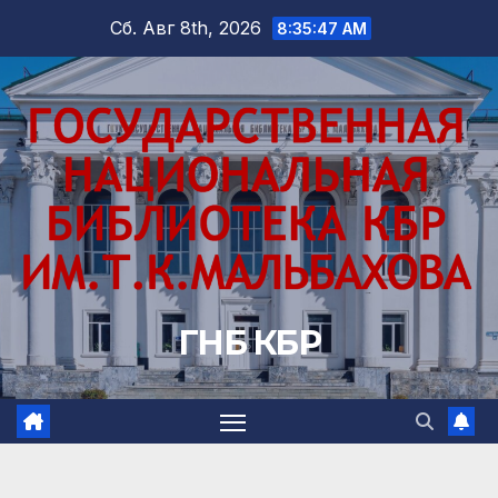
Перейти
Сб. Авг 8th, 2026
8:35:49 AM
к
содержимому
ГНБ КБР