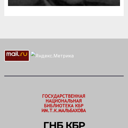
Ибрагима Бабаева
ГНБ КБР