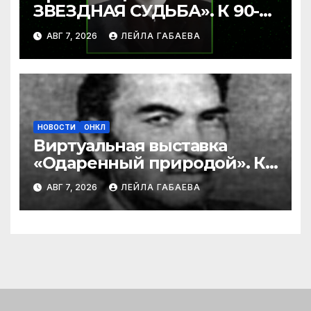
ЗВЕЗДНАЯ СУДЬБА». К 90-
летию Ибрагима Бабаева.
АВГ 7, 2026
ЛЕЙЛА ГАБАЕВА
НОВОСТИ
ОНКЛ
Виртуальная выставка
«Одаренный природой». К
90-летию со дня рождения
АВГ 7, 2026
ЛЕЙЛА ГАБАЕВА
Ибрагима Бабаева