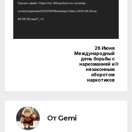
Скачать файл: https://xn--90aae3anv.xn--p1ai/wp-
content/uploads/2020/06/WhatsApp-Video-2020-06-26-at-
09.58.59.mp4?_=1
26 Июня
Навигация
Международный
день борьбы с
по
наркоманией и
незаконным
записям
оборотом
наркотиков
От
Gemi