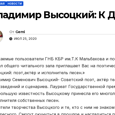
НАЯ
НОВОСТИ
ладимир Высоцкий: К 
От
Gemi
ИЮЛ 25, 2020
аемые пользователи ГНБ КБР им.Т.К Мальбахова и по
л общего читального зала приглашает Вас на поэтиче
цкий: поэт,актёр и исполнитель песен.»
имир Семенович Высоцкий- Советский поэт, актёр теа
зведений и сценариев. Лауреат Государственной пре
ольшую известность Высоцкому принесла его многоле
лнителя собственных песен.
тели творчества Высоцкого и те, кто с ним не знаком
ресного. Смогут окунуться в прошлое и насладиться 