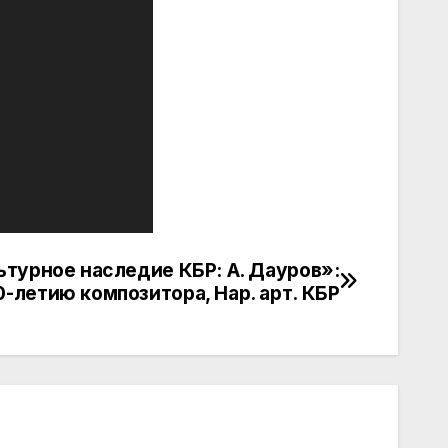
ьтурное наследие КБР: А. Дауров»:
0-летию композитора, Нар. арт. КБР