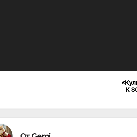
«Кул
вигация
К 8
писям
От
Gemi