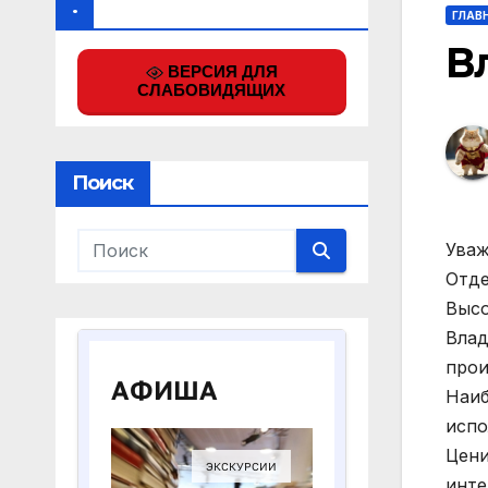
.
ГЛАВ
В
ВЕРСИЯ ДЛЯ
СЛАБОВИДЯЩИХ
Поиск
Уваж
Отде
Высо
Влад
прои
Наиб
испо
Цени
инте