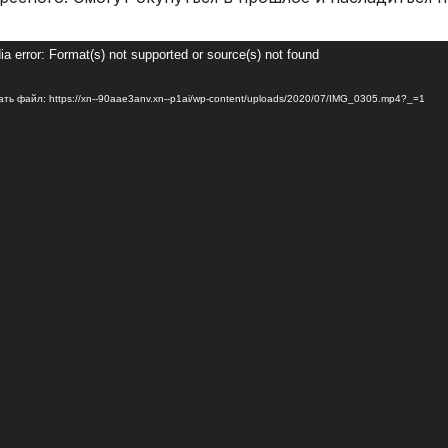
оплеер
a error: Format(s) not supported or source(s) not found
ать файл: https://xn--90aae3anv.xn--p1ai/wp-content/uploads/2020/07/IMG_0305.mp4?_=1