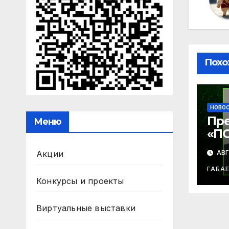
Похо
НОВО
Пр
Меню
«П
СУД
АВГ
Акции
ле
Баб
ГАБА
Конкурсы и проекты
Виртуальные выставки