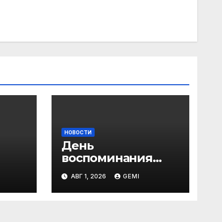
НОВОСТИ
День
воспоминания
любимых книг
АВГ 1, 2026
GEMI