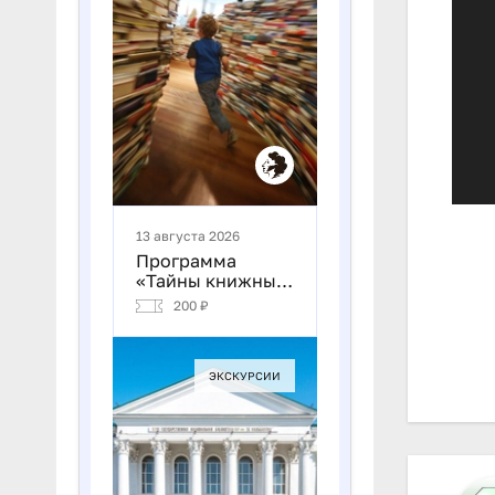
На
по
за