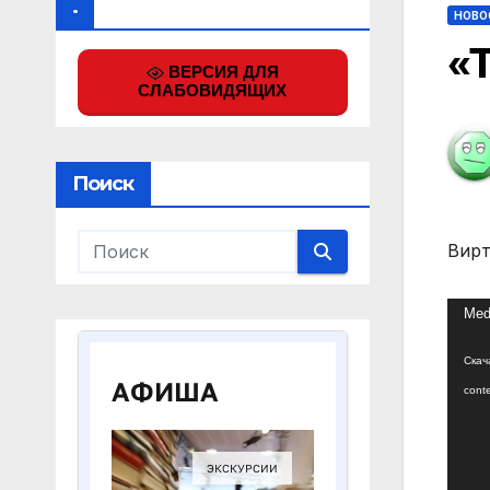
.
НОВО
«
ВЕРСИЯ ДЛЯ
СЛАБОВИДЯЩИХ
Поиск
Вирт
Виде
Medi
Скача
con