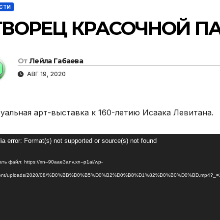
СТИ
ТВОРЕЦ КРАСОЧНОЙ П
От
Лейла Габаева
АВГ 19, 2020
уальная арт-выставка к 160-летию Исаака Левитана.
оплеер
a error: Format(s) not supported or source(s) not found
ть файл: https://xn--90aae3anv.xn--p1ai/wp-
tent/uploads/2020/08/%D0%BB%D0%B5%D0%B2%D0%B8%D1%82%D0%B0%D0%BD.mp4?_=