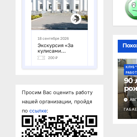
Похо
КЛУБ 
РАБОТ
90 
ро
Просим Вас оценить работу
Ибр
АВГ
нашей организации, пройдя
ГАБА
по
ссылке
: