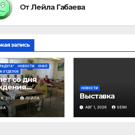
От
Лейла Габаева
жая запись
"РАДУГА"
НОВОСТИ
ОНКЛ
А ОТДЕЛОВ
лет со дня
ждения
НОВОСТИ
агима Бабаева.
Выставка
 6, 2026
ЛЕЙЛА
АВГ 1, 2026
GEMI
ЕВА