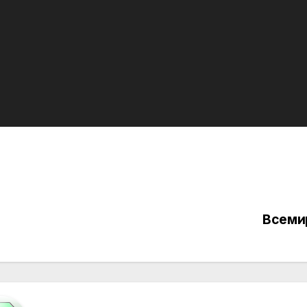
Всеми
вигация
писям