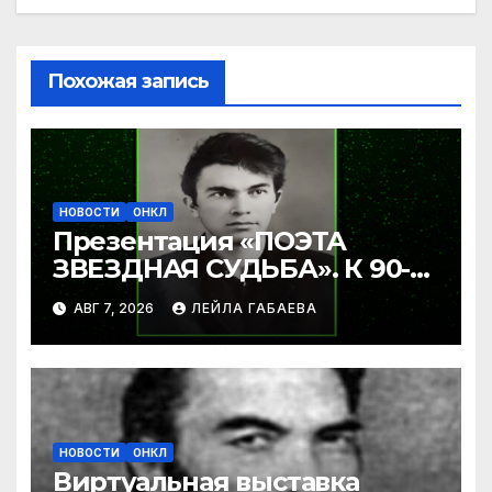
Похожая запись
НОВОСТИ
ОНКЛ
Презентация «ПОЭТА
ЗВЕЗДНАЯ СУДЬБА». К 90-
летию Ибрагима Бабаева.
АВГ 7, 2026
ЛЕЙЛА ГАБАЕВА
НОВОСТИ
ОНКЛ
Виртуальная выставка