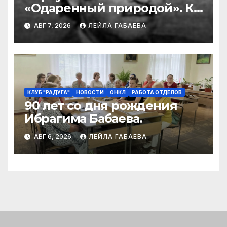
«Одаренный природой». К
90-летию со дня рождения
АВГ 7, 2026
ЛЕЙЛА ГАБАЕВА
Ибрагима Бабаева
КЛУБ "РАДУГА"
НОВОСТИ
ОНКЛ
РАБОТА ОТДЕЛОВ
90 лет со дня рождения
Ибрагима Бабаева.
АВГ 6, 2026
ЛЕЙЛА ГАБАЕВА