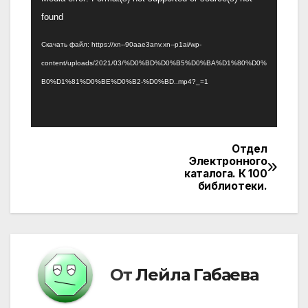
found
Скачать файл: https://xn--90aae3anv.xn--p1ai/wp-
content/uploads/2021/03/%D0%BD%D0%B5%D0%BA%D1%80%D0%
B0%D1%81%D0%BE%D0%B2-%D0%BD..mp4?_=1
Отдел
Навигация
Электронного
каталога. К 100
по
библиотеки.
записям
От
Лейла Габаева