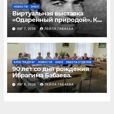
НОВОСТИ
ОНКЛ
Виртуальная выставка
«Одаренный природой». К
90-летию со дня рождения
АВГ 7, 2026
ЛЕЙЛА ГАБАЕВА
Ибрагима Бабаева
КЛУБ "РАДУГА"
НОВОСТИ
ОНКЛ
РАБОТА ОТДЕЛОВ
90 лет со дня рождения
Ибрагима Бабаева.
АВГ 6, 2026
ЛЕЙЛА ГАБАЕВА