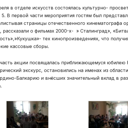
реля в отделе искусств состоялась культурно- просвет
5. В первой части мероприятия гостям был представл
листывая страницы отечественного кинематографа ор
, рассказали о фильмах 2000-х- » Сталинград», «Битв
ость»,»Кукушка»- тех кинопроизведениях, что получи
кие кассовые сборы.
 часть акции посвящалась приближающемуся юбилею Р
рический экскурс, остановились на именах из област
рдино-Балкарию и внёсших значительный вклад в раз
.