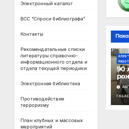
Электронный каталог
ВСС “Спроси библиографа”
Контакты
Похо
Рекомендательные списки
литературы справочно-
КЛУБ 
информационного отдела и
РАБОТ
90 
отдела текущей периодики
ро
Ибр
Электронная библиотека
АВГ
ГАБА
Противодействие
терроризму
План клубных и массовых
мероприятий