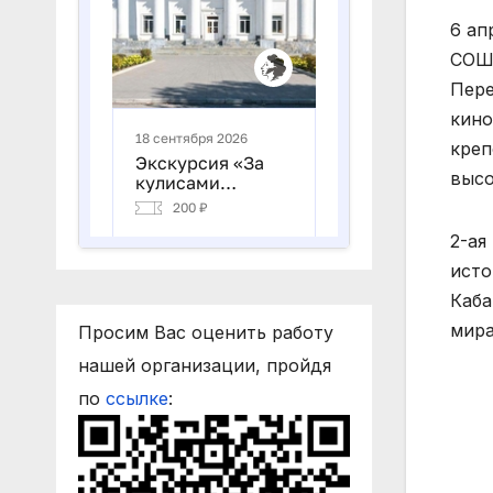
6 ап
СОШ 
Пере
кино
креп
высо
2-ая
исто
Каба
мира
Просим Вас оценить работу
нашей организации, пройдя
по
ссылке
: