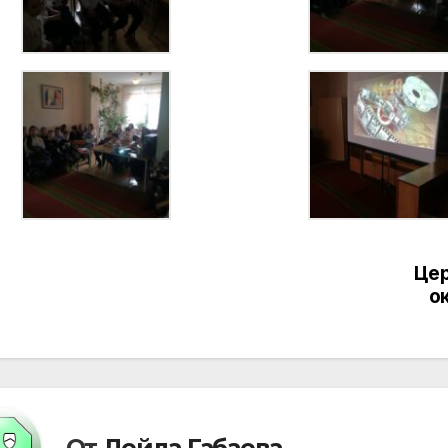
Цер
вигация
о
писям
От
Лейла Габаева