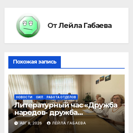
записям
От
Лейла Габаева
Похожая запись
НОВОСТИ
ОИЛ
РАБОТА ОТДЕЛОВ
Литературный час «Дружба
народов- дружба
литератур»
АВГ 8, 2026
ЛЕЙЛА ГАБАЕВА