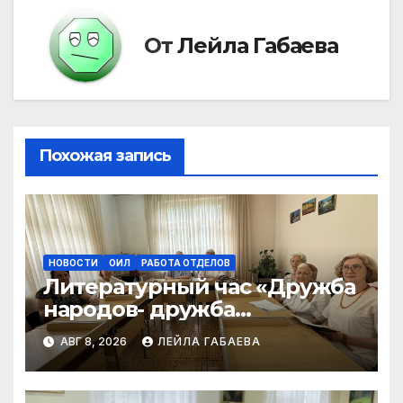
От
Лейла Габаева
Похожая запись
НОВОСТИ
ОИЛ
РАБОТА ОТДЕЛОВ
Литературный час «Дружба
народов- дружба
литератур»
АВГ 8, 2026
ЛЕЙЛА ГАБАЕВА