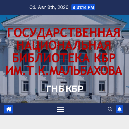
Перейти
Сб. Авг 8th, 2026
8:31:16 PM
к
содержимому
ГНБ КБР