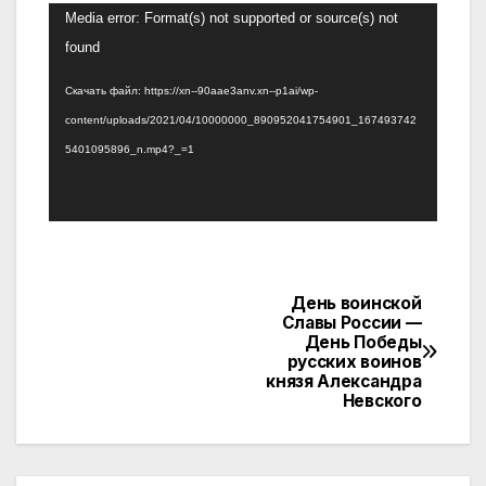
Видеоплеер
Media error: Format(s) not supported or source(s) not
found
Скачать файл: https://xn--90aae3anv.xn--p1ai/wp-
content/uploads/2021/04/10000000_890952041754901_167493742
5401095896_n.mp4?_=1
День воинской
Навигация
Славы России —
День Победы
по
русских воинов
князя Александра
записям
Невского