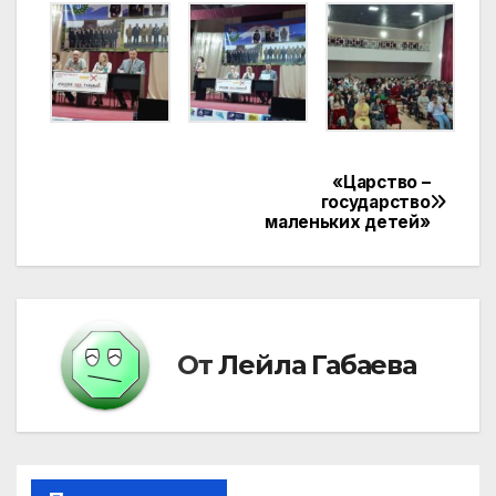
«Царство –
Навигация
государство
маленьких детей»
по
записям
От
Лейла Габаева