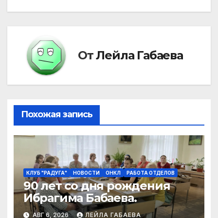
От
Лейла Габаева
Похожая запись
КЛУБ "РАДУГА"
НОВОСТИ
ОНКЛ
РАБОТА ОТДЕЛОВ
90 лет со дня рождения
Ибрагима Бабаева.
АВГ 6, 2026
ЛЕЙЛА ГАБАЕВА