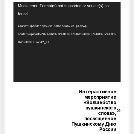
Видеоплеер
Media error: Format(s) not supported or source(s) not
found
Скачать файл: https://xn--90aae3anv.xn--p1ai/wp-
content/uploads/2021/06/%D1%81%D0%BA%D0%B0%D0%B7%D0%
BA%D0%B8.mp4?_=1
Интерактивное
Навигация
мероприятие
«Волшебство
по
пушкинского
слова»,
записям
посвященное
Пушкинскому Дню
России