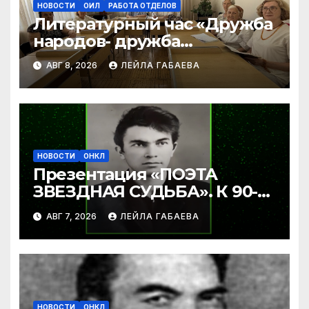
НОВОСТИ
ОИЛ
РАБОТА ОТДЕЛОВ
Литературный час «Дружба
народов- дружба
литератур»
АВГ 8, 2026
ЛЕЙЛА ГАБАЕВА
НОВОСТИ
ОНКЛ
Презентация «ПОЭТА
ЗВЕЗДНАЯ СУДЬБА». К 90-
летию Ибрагима Бабаева.
АВГ 7, 2026
ЛЕЙЛА ГАБАЕВА
НОВОСТИ
ОНКЛ