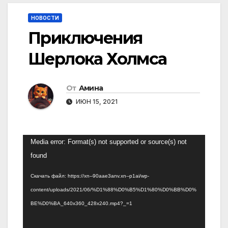
НОВОСТИ
Приключения
Шерлока Холмса
От
Амина
ИЮН 15, 2021
Видеоплеер
Media error: Format(s) not supported or source(s) not
found
Скачать файл: https://xn--90aae3anv.xn--p1ai/wp-
content/uploads/2021/06/%D1%88%D0%B5%D1%80%D0%BB%D0%
BE%D0%BA_640x360_428x240.mp4?_=1