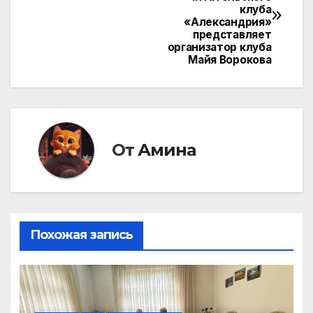
по
клуба
«Александрия»
записям
представляет
организатор клуба
Майя Ворокова
От
Амина
Похожая запись