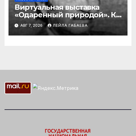
Виртуальная выставка
«Одаренный природой». К
90-летию со дня рождения
АВГ 7, 2026
ЛЕЙЛА ГАБАЕВА
Ибрагима Бабаева