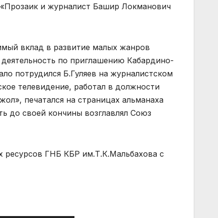
 «Прозаик и журналист Башир Локманович
имый вклад в развитие малых жанров
ю деятельность по приглашению Кабардино-
ало потрудился Б.Гуляев на журналистском
кое телевидение, работал в должности
жол», печатался на страницах альманаха
ть до своей кончины возглавлял Союз
 ресурсов ГНБ КБР им.Т.К.Мальбахова с