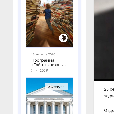
25 с
журн
Отде