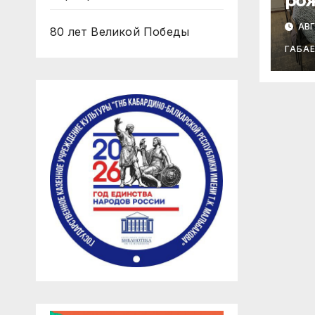
ро
Ибр
АВГ
80 лет Великой Победы
ГАБА