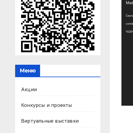
Виде
Medi
Скача
con
%D0
Меню
Акции
Конкурсы и проекты
Виртуальные выставки
На