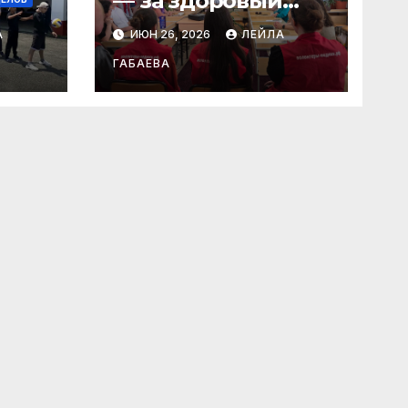
— за здоровый
образ жизни»
А
ИЮН 26, 2026
ЛЕЙЛА
ГАБАЕВА