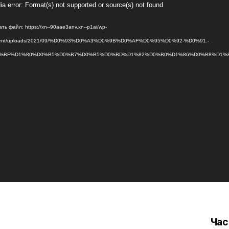
оплеер
a error: Format(s) not supported or source(s) not found
ть файл: https://xn--90aae3anv.xn--p1ai/wp-
tent/uploads/2021/09/%D0%93%D0%A3%D0%9B%D0%AF%D0%95%D0%92-%D0%91.-
%BF%D1%80%D0%B5%D0%B7%D0%B5%D0%BD%D1%82%D0%B0%D1%86%D0%B8%D1%8F
Час
вигация