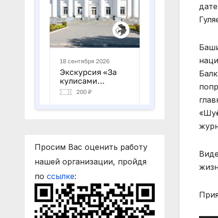
дате
Гуля
Баши
наци
Балк
попр
глав
«Шуё
журн
Просим Вас оценить работу
Виде
нашей организации, пройдя
жизн
по
ссылке
:
Прия