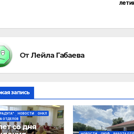
лети
писям
От
Лейла Габаева
жая запись
"РАДУГА"
НОВОСТИ
ОНКЛ
А ОТДЕЛОВ
лет со дня
НОВОСТИ
ОХОФ
РАБОТА ОТ