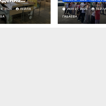
ждения
агима Бабаева.
 6, 2026
ЛЕЙЛА
ИЮН 27, 2026
ЛЕЙЛ
ЕВА
ГАБАЕВА