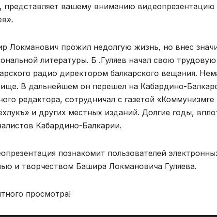
, представляет вашему вниманию видеопрезентацию
ев».
р Локманович прожил недолгую жизнь, но внес знач
ональной литературы. Б .Гуляев начал свою трудову
арского радио директором балкарского вещания. Нем
ище. В дальнейшем он перешел на Кабардино-Балкарс
ного редактора, сотрудничал с газетой «Коммунизмге 
хлукъ» и других местных изданий. Долгие годы, впло
алистов Кабардино-Балкарии.
опрезентация познакомит пользователей электронных
ью и творчеством Башира Локмановича Гуляева.
тного просмотра!