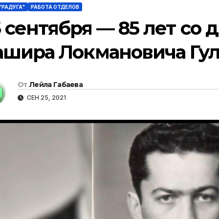
"РАДУГА"
РАБОТА ОТДЕЛОВ
5 сентября — 85 лет со
ашира Локмановича Гул
От
Лейла Габаева
СЕН 25, 2021