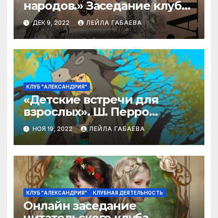
народов.» Заседание клуба
«Александрия».
ДЕК 9, 2022
ЛЕЙЛА ГАБАЕВА
КЛУБ "АЛЕКСАНДРИЯ"
«Детские встречи для
взрослых». Ш. Перро
«Ослиная шкура «
НОЯ 19, 2022
ЛЕЙЛА ГАБАЕВА
КЛУБ "АЛЕКСАНДРИЯ"
КЛУБНАЯ ДЕЯТЕЛЬНОСТЬ
Онлайн заседание
читательского клуба