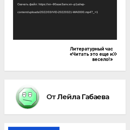
Скачать файл: https://xn--90aae3anv.xn--p1ai/wp-
content/uploads/2022/03/VID-20220321-WA0000.mp4?_=1
Литературный час
Навигация
«Читать это еще и
весело!»
по
записям
От
Лейла Габаева