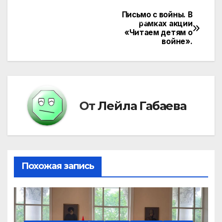
%D0%B3%D0%B5%D1%80%D0%B3%D0%BE%D0%BA%D0%BE%D
Письмо с войны. В
Навигация
рамках акции
0%B2%D0%BE%D0%B9VID_20220420_1148.mp4?_=1
«Читаем детям о
по
войне».
записям
От
Лейла Габаева
Похожая запись