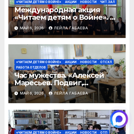
«ЧИТАЕМ ДЕТЯМ О ВОЙНЕ»
АКЦИИ
НОВОСТИ
ЧИТ.ЗАЛ
Международная акция
«Читаем детям о Войне». К
81 годовщине Великой
МАЙ 6, 2026
ЛЕЙЛА ГАБАЕВА
Победы в Великой
Отечественной войне.
«ЧИТАЕМ ДЕТЯМ О ВОЙНЕ»
АКЦИИ
НОВОСТИ
ОТСХЛ
РАБОТА ОТДЕЛОВ
Час мужества. «Алексей
Маресьев. Подвиг,
вошедший в историю» в
МАЙ 6, 2026
ЛЕЙЛА ГАБАЕВА
рамках акции «Читаем
детям о войне»
«ЧИТАЕМ ДЕТЯМ О ВОЙНЕ»
АКЦИИ
НОВОСТИ
ОТП