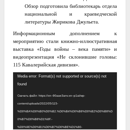
Обзор подготовила библиотекарь
отдела
национальной и краеведческой
литературы
Жирикова Джульета.
Информационным дополнением к
мероприятию стали книжно-иллюстративная
выставка «Годы войны – века памяти» и
видеопрезентация «Не склонившие головы:
115 Кавалерийская дивизия».
Видеоплеер
Media error: Format(s) not supported or source(s) not
found
Скачать файл: https://xn--90aae3anv.xn--p1ai/wp-
content/uploads/2022/05/115-
%D0%BA%D0%B0%D0%B2.%D0%B4%D0%B8%D0%B2%D0%B8%D
0%B7%D0%B8%D1%8F.-
%D0%9E%D0%B1%D0%B7%D0%BE%D1%80-