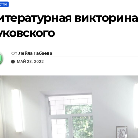
СТИ
итературная викторина 
уковского
От
Лейла Габаева
МАЙ 23, 2022