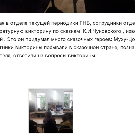
ая в отделе текущей периодики ГНБ, сотрудники отд
ратурную викторину по сказкам К.И.Чуковского , изв
й . Это он придумал много сказочных героев: Муху-Ц
тники викторины побывали в сказочной стране, позн
теля, ответили на вопросы викторины.