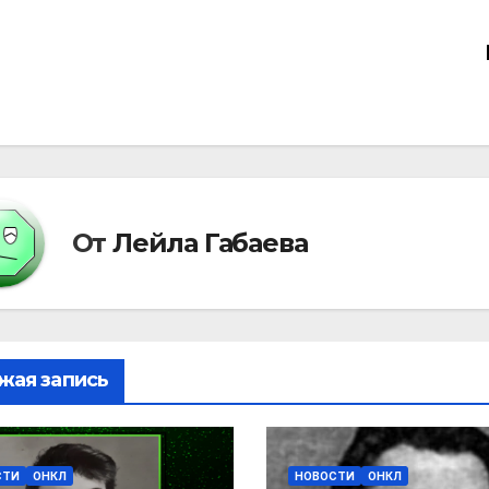
вигация
писям
От
Лейла Габаева
жая запись
СТИ
ОНКЛ
НОВОСТИ
ОНКЛ