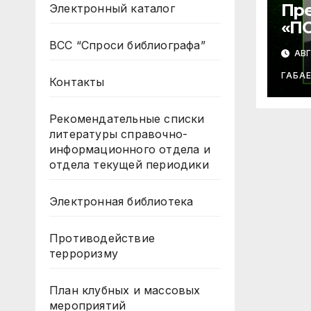
Пр
Электронный каталог
«П
СУД
ВСС “Спроси библиографа”
АВГ
ле
Баб
ГАБА
Контакты
Рекомендательные списки
литературы справочно-
информационного отдела и
отдела текущей периодики
Электронная библиотека
Противодействие
терроризму
План клубных и массовых
мероприятий