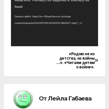
Media error: Format(s) not supported or source(s) not
found
Скачать файл: https://xn--90aae3anv.xn--p1ai/wp-
content/uploads/2022/05/VID-20220531-WA0027.mp4?_=1
«Родом не из
Навигация
детства, из войны
…». «Читаем детям
по
о войне».
записям
От
Лейла Габаева