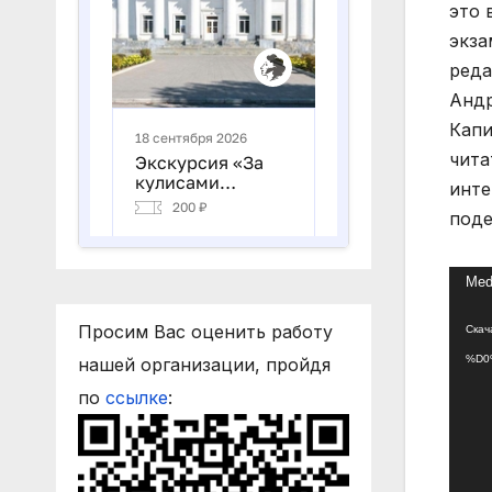
это 
экза
реда
Андр
Капи
чита
инте
поде
Виде
Medi
Просим Вас оценить работу
Скач
%D0
нашей организации, пройдя
по
ссылке
: