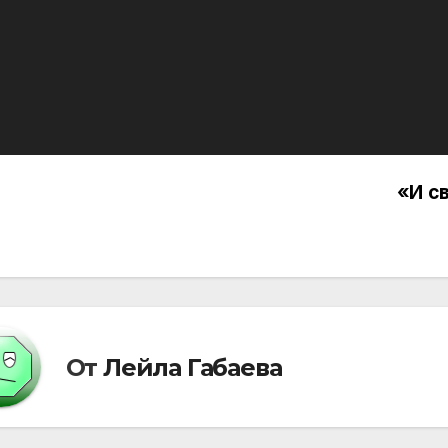
«И св
вигация
писям
От
Лейла Габаева