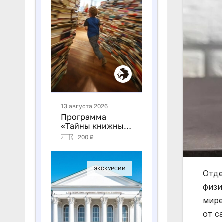
Отде
физи
мире
от с