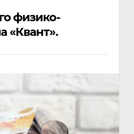
го физико-
а «Квант».