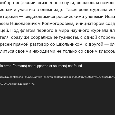
выбор профессии, жизненного пути, решающая помощ
менам и участию в олимпиаде. Такая роль журнала ис
кторами — выдающимися российскими учёными Исаа
еем Николаевичем Колмогоровым, инициатором соз
цей. Под флагом первого в мире научного журнала дл
теля, сразу же собрались энтузиасты, с одной сторо
ресен прямой разговор со школьником, с другой — бл
литься своими находками не только со своим классо
оплеер
a error: Format(s) not supported or source(s) not found
ать файл: https://xn--90aae3anv.xn--p1ai/wp-content/uploads/2022/11/%D0%9A%D0%B2%
%BD%D0%B0-3.11.mp4?_=1