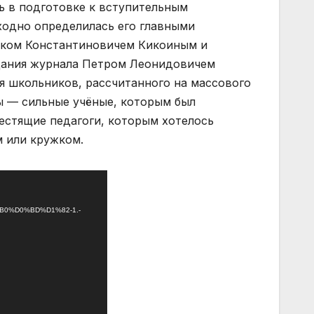
ь в подготовке к вступительным
ходно определилась его главными
ком Константиновичем Кикоиным и
дания журнала Петром Леонидовичем
я школьников, рассчитанного на массового
ны — сильные учёные, которым был
естящие педагоги, которым хотелось
м или кружком.
D0%B0%D0%BD%D1%82-1.-