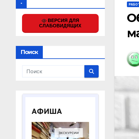
.
РАБО
О
ВЕРСИЯ ДЛЯ
СЛАБОВИДЯЩИХ
м
Поиск