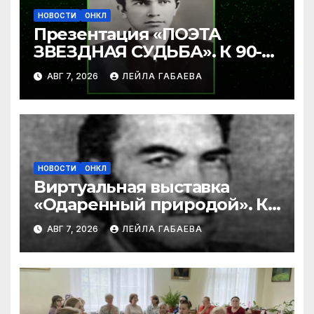
НОВОСТИ
ОНКЛ
Презентация «ПОЭТА
ЗВЕЗДНАЯ СУДЬБА». К 90-
летию Ибрагима Бабаева.
АВГ 7, 2026
ЛЕЙЛА ГАБАЕВА
НОВОСТИ
ОНКЛ
Виртуальная выставка
«Одаренный природой». К
90-летию со дня рождения
АВГ 7, 2026
ЛЕЙЛА ГАБАЕВА
Ибрагима Бабаева