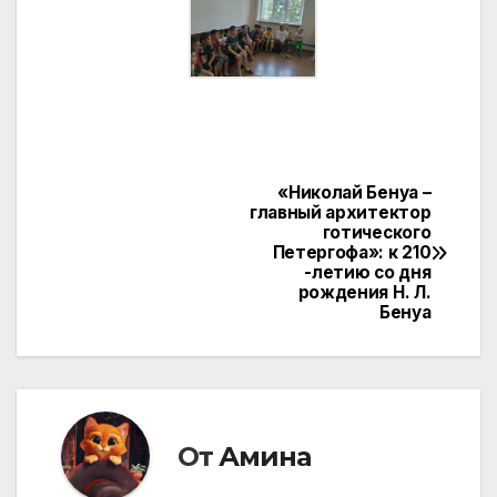
«Николай Бенуа –
Навигация
главный архитектор
готического
по
Петергофа»: к 210
-летию со дня
записям
рождения Н. Л.
Бенуа
От
Амина