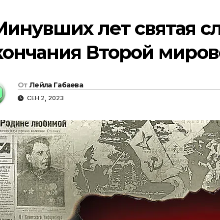
Минувших лет святая сл
кончания Второй миро
От
Лейла Габаева
СЕН 2, 2023