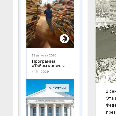
2 се
Эта 
Феде
през