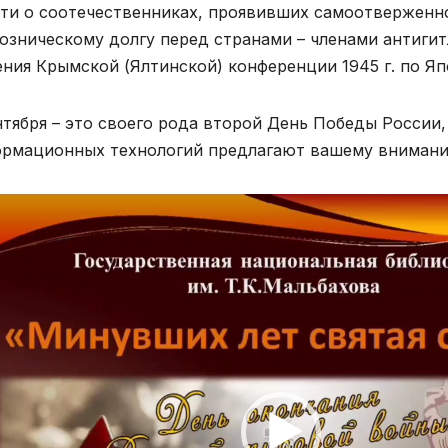
ти о соотечественниках, проявивших самоотверженно
юзническому долгу перед странами – членами антиги
ния Крымской (Ялтинской) конференции 1945 г. по Яп
нтября – это своего рода второй День Победы России
рмационных технологий предлагают вашему внимани
оплеер