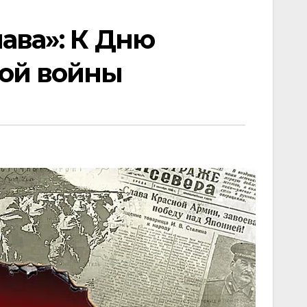
ава»: К Дню
вой войны