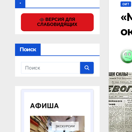
.
ОИТ
«
ВЕРСИЯ ДЛЯ
СЛАБОВИДЯЩИХ
о
Поиск