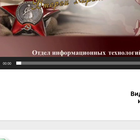
00:00
Ви
вигация
писям