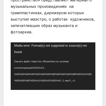
музыкальных произведениях на
грампластинках, дирижером которых
выступил маэстро, о работах художников,
запечатлевших образ музыканта и
фотоархив.
Видеоплеер
Media error: Format(s) not supported or source(s) not
found
Скачать файл: https://xn--90aae3anv.xn--p1ai/wp-
content/uploads/2023/12/2.-
%D0%93%D0%95%D0%9D%D0%98%D0%90%D0%9B%D0%AC%D0
%9D%D0%9E%D0%A1%D0%A2%D0%AC.-1.mp4?_=1