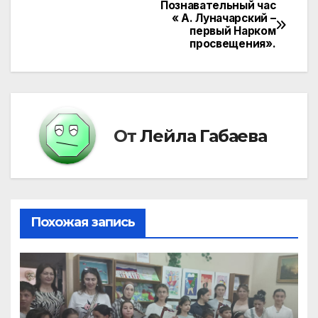
Познавательный час
Навигация
« А. Луначарский –
первый Нарком
по
просвещения».
записям
От
Лейла Габаева
Похожая запись