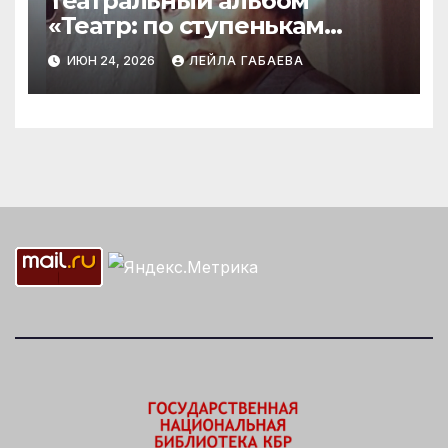
Театральный альбом
«Театр: по ступенькам
памяти»
ИЮН 24, 2026
ЛЕЙЛА ГАБАЕВА