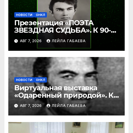
НОВОСТИ
ОНКЛ
Презентация «ПОЭТА
ЗВЕЗДНАЯ СУДЬБА». К 90-
летию Ибрагима Бабаева.
АВГ 7, 2026
ЛЕЙЛА ГАБАЕВА
НОВОСТИ
ОНКЛ
Виртуальная выставка
«Одаренный природой». К
90-летию со дня рождения
АВГ 7, 2026
ЛЕЙЛА ГАБАЕВА
Ибрагима Бабаева