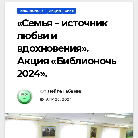
"БИБЛИОНОЧЬ"
АКЦИИ
ОНКЛ
«Семья – источник
любви и
вдохновения».
Акция «Библионочь
2024».
От
Лейла Габаева
АПР 20, 2024