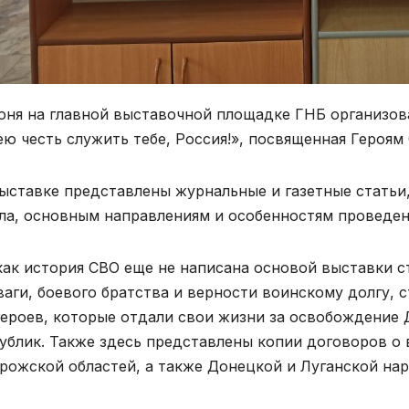
юня на главной выставочной площадке ГНБ организов
ю честь служить тебе, Россия!», посвященная Героям
ыставке представлены журнальные и газетные стать
ла, основным направлениям и особенностям проведен
как история СВО еще не написана основой выставки 
ваги, боевого братства и верности воинскому долгу, 
героев, которые отдали свои жизни за освобождение
ублик. Также здесь представлены копии договоров о
рожской областей, а также Донецкой и Луганской на