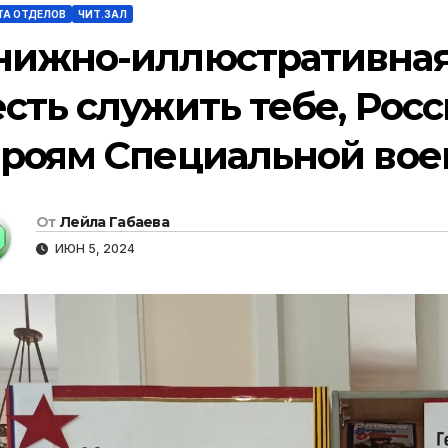
ТА ОТДЕЛОВ
ЧИТ.ЗАЛ
нижно-иллюстративная
есть служить тебе, Росс
ероям Специальной вое
От
Лейла Габаева
ИЮН 5, 2024