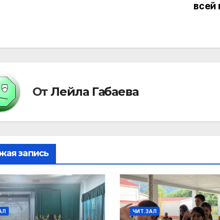
всей 
писям
От
Лейла Габаева
жая запись
АЛ
ЧИТ.ЗАЛ