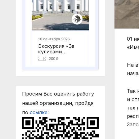
01 и
«Име
На в
нача
Так 
Просим Вас оценить работу
и от
нашей организации, пройдя
тех 
по
ссылке
:
респ
Запо