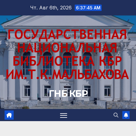
Перейти
Чт. Авг 6th, 2026
6:37:46 AM
к
содержимому
ГНБ КБР