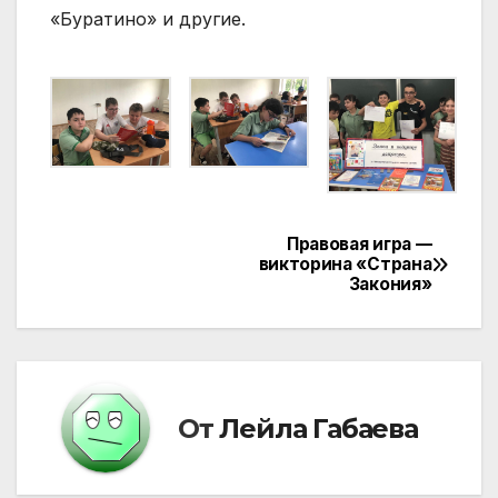
«Буратино» и другие.
Правовая игра —
Навигация
викторина «Страна
Закония»
по
записям
От
Лейла Габаева