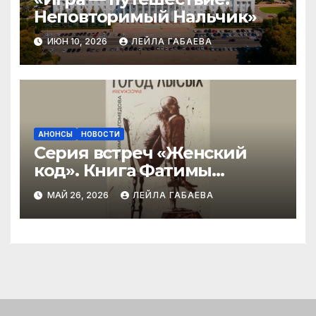
Неповторимый Нальчик»
ИЮН 10, 2026
ЛЕЙЛА ГАБАЕВА
АНОНСЫ
НОВОСТИ
Серия встреч «Женский
код». Книга Фатимы
Магомедовой «Город
МАЙ 26, 2026
ЛЕЙЛА ГАБАЕВА
лысых»