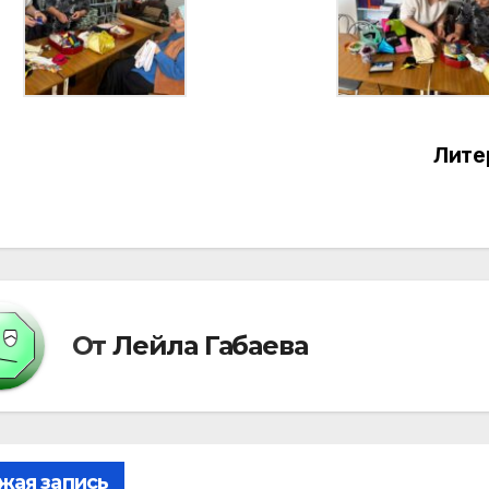
Лите
вигация
писям
От
Лейла Габаева
жая запись