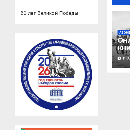
80 лет Великой Победы
АБОН
Онл
кни
А.А
ИЮЛ
«Че