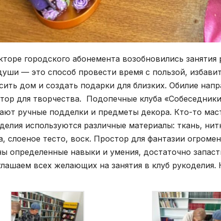
кторе городского абонемента возобновились занятия 
души — это способ провести время с пользой, избавит
сить дом и создать подарки для близких. Обилие нап
тор для творчества. Подопечные клуба «Собеседники
ают ручные подделки и предметы декора. Кто-то маст
делия используются различные материалы: ткань, нитк
а, слоеное тесто, воск. Простор для фантазии огроме
ы определенные навыки и умения, достаточно запаст
лашаем всех желающих на занятия в клуб рукоделия. 