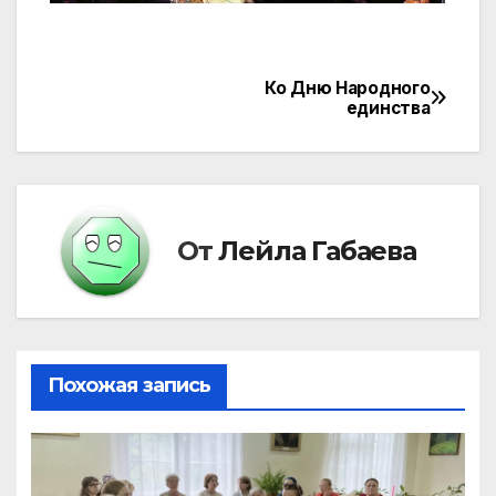
Ко Дню Народного
Навигация
единства
по
записям
От
Лейла Габаева
Похожая запись