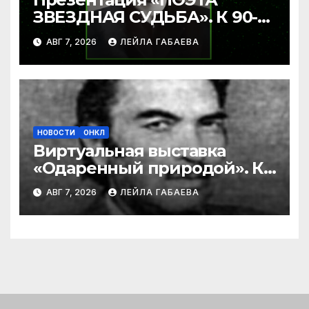
ЗВЕЗДНАЯ СУДЬБА». К 90-
летию Ибрагима Бабаева.
АВГ 7, 2026
ЛЕЙЛА ГАБАЕВА
НОВОСТИ
ОНКЛ
Виртуальная выставка
«Одаренный природой». К
90-летию со дня рождения
АВГ 7, 2026
ЛЕЙЛА ГАБАЕВА
Ибрагима Бабаева