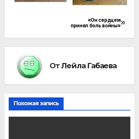
«Он сердцем
Навигация
принял боль войны»
по
записям
От
Лейла Габаева
Похожая запись