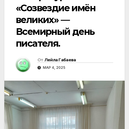
«Созвездие имён
великих» —
Всемирный день
писателя.
От
Лейла Габаева
МАР 4, 2025