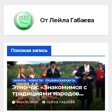
записям
От
Лейла Габаева
Похожая запись
АНОНСЫ
НОВОСТИ
ПУШКИНСКАЯ КАРТА
Этно-час «Знакомимся с
традициями народов
Кабардино-Балкарии»
ИЮН 10, 2026
ЛЕЙЛА ГАБАЕВА