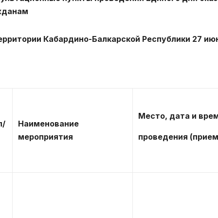
жданам
ерритории Кабардино-Балкарской Республики
27 ию
Место, дата и вре
п/
Наименование
мероприятия
проведения (прием