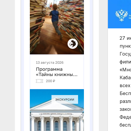
27 и
пунк
Госу
фили
«Мно
Каба
всех
Бесп
разл
зако
Феде
бесп