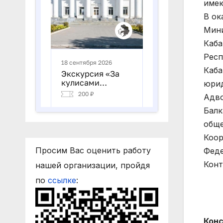
имею
В ок
Мини
Каба
Респ
Каба
юрид
Адво
Балк
обще
Коор
Просим Вас оценить работу
Феде
Конт
нашей организации, пройдя
по
ссылке
:
Кон