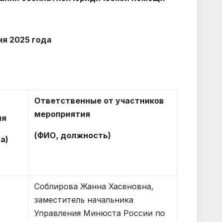
ня
20
25 года
Ответственные от участников
мероприятия
мя
(ФИО, должность)
а)
Соблирова Жанна Хасеновна,
заместитель начальника
Управления Минюста России по