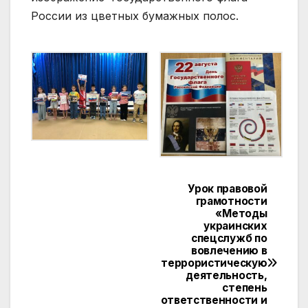
России из цветных бумажных полос.
Урок правовой
Навигация
грамотности
«Методы
по
украинских
спецслужб по
записям
вовлечению в
террористическую
деятельность,
степень
ответственности и