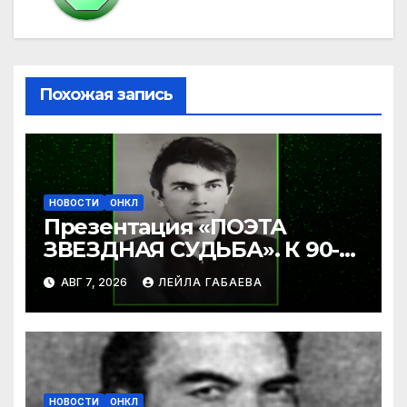
Похожая запись
НОВОСТИ
ОНКЛ
Презентация «ПОЭТА
ЗВЕЗДНАЯ СУДЬБА». К 90-
летию Ибрагима Бабаева.
АВГ 7, 2026
ЛЕЙЛА ГАБАЕВА
НОВОСТИ
ОНКЛ