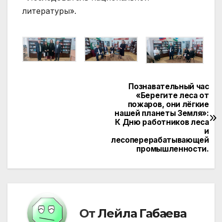
литературы».
Познавательный час
Навигация
«Берегите леса от
пожаров, они лёгкие
по
нашей планеты Земля»:
К Дню работников леса
записям
и
лесоперерабатывающей
промышленности.
От
Лейла Габаева