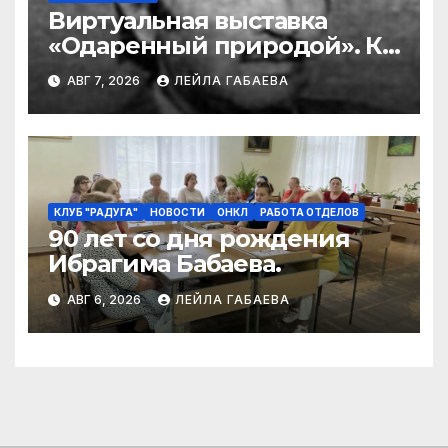
Виртуальная выставка
«Одаренный природой». К
90-летию со дня рождения
АВГ 7, 2026
ЛЕЙЛА ГАБАЕВА
Ибрагима Бабаева
КЛУБ "РАДУГА"
НОВОСТИ
ОНКЛ
РАБОТА ОТДЕЛОВ
90 лет со дня рождения
Ибрагима Бабаева.
АВГ 6, 2026
ЛЕЙЛА ГАБАЕВА