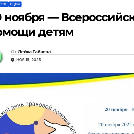
СТИ
ПЦПИ
0 ноября — Всероссийс
омощи детям
От
Лейла Габаева
НОЯ 15, 2025