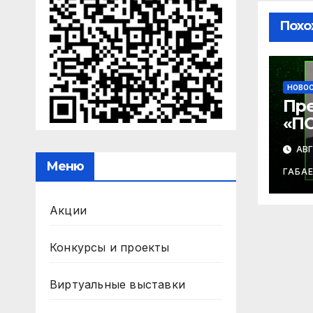
Похо
НОВО
Пр
«П
СУД
АВГ
ле
Меню
Баб
ГАБА
Акции
Конкурсы и проекты
Виртуальные выставки