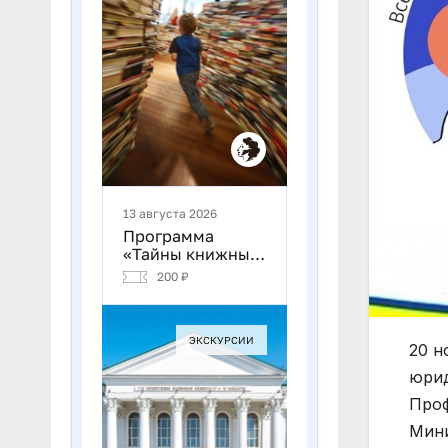
20 н
юрид
Проф
Мини