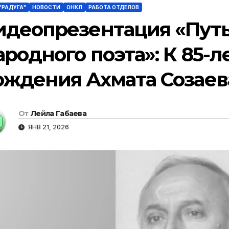
"РАДУГА"
НОВОСТИ
ОНКЛ
РАБОТА ОТДЕЛОВ
идеопрезентация «Пут
ародного поэта»: К 85-л
ождения Ахмата Созаев
От
Лейла Габаева
ЯНВ 21, 2026