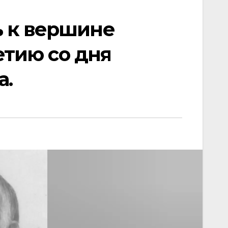
ь к вершине
етию со дня
а.