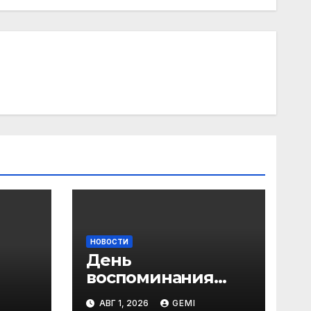
НОВОСТИ
День
воспоминания
любимых книг
АВГ 1, 2026
GEMI