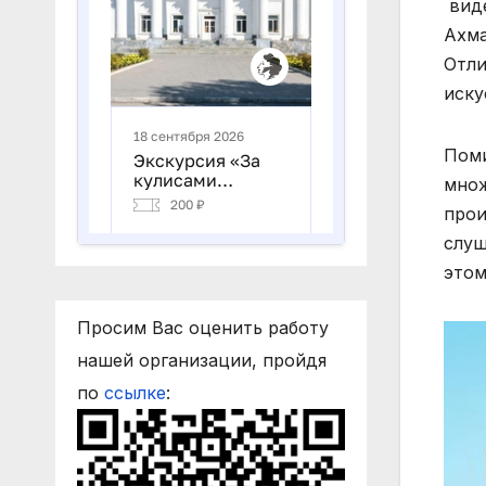
вид
Ахма
Отли
иску
Поми
множ
прои
слуш
этом
Просим Вас оценить работу
нашей организации, пройдя
по
ссылке
: