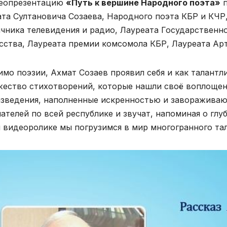
еопрезентацию
«Путь к вершине Народного поэта»
п
та Султановича Созаева, Народного поэта КБР и КЧР,
чника телевидения и радио, Лауреата Государственн
сства, Лауреата премии комсомола КБР, Лауреата Ар
мо поэзии, Ахмат Созаев проявил себя и как талантл
ество стихотворений, которые нашли своё воплощени
зведения, наполненные искренностью и завораживаю
ателей по всей республике и звучат, напоминая о глуб
 видеоролике мы погрузимся в мир многогранного тал