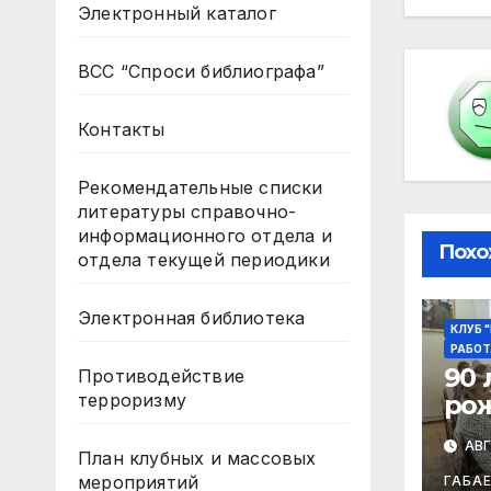
по
Электронный каталог
за
ВСС “Спроси библиографа”
Контакты
Рекомендательные списки
литературы справочно-
информационного отдела и
Похо
отдела текущей периодики
Электронная библиотека
КЛУБ 
РАБОТ
90 
Противодействие
терроризму
ро
Ибр
АВГ
План клубных и массовых
мероприятий
ГАБА