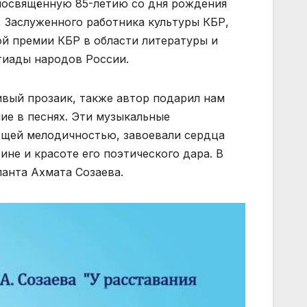
освящённую 85-летию со дня рождения
 Заслуженного работника культуры КБР,
ой премии КБР в области литературы и
тиады народов России.
ивый прозаик, также автор подарил нам
е в песнях. Эти музыкальные
щей мелодичностью, завоевали сердца
ине и красоте его поэтического дара. В
анта Ахмата Созаева.