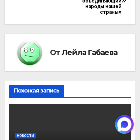
объединяющий
по
народы нашей
страны»
записям
От
Лейла Габаева
Похожая запись
НОВОСТИ