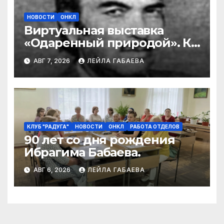
НОВОСТИ
ОНКЛ
Виртуальная выставка
«Одаренный природой». К
90-летию со дня рождения
АВГ 7, 2026
ЛЕЙЛА ГАБАЕВА
Ибрагима Бабаева
КЛУБ "РАДУГА"
НОВОСТИ
ОНКЛ
РАБОТА ОТДЕЛОВ
90 лет со дня рождения
Ибрагима Бабаева.
АВГ 6, 2026
ЛЕЙЛА ГАБАЕВА