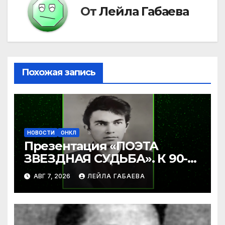
От
Лейла Габаева
Похожая запись
НОВОСТИ
ОНКЛ
Презентация «ПОЭТА
ЗВЕЗДНАЯ СУДЬБА». К 90-
летию Ибрагима Бабаева.
АВГ 7, 2026
ЛЕЙЛА ГАБАЕВА