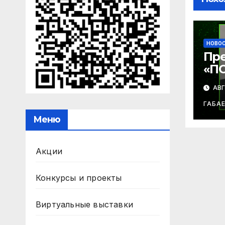
НОВО
Пр
«П
СУД
АВГ
ле
Баб
ГАБА
Меню
Акции
Конкурсы и проекты
Виртуальные выставки