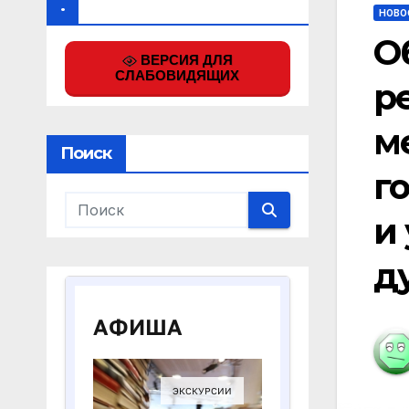
.
НОВО
О
ВЕРСИЯ ДЛЯ
СЛАБОВИДЯЩИХ
р
м
Поиск
г
и
д