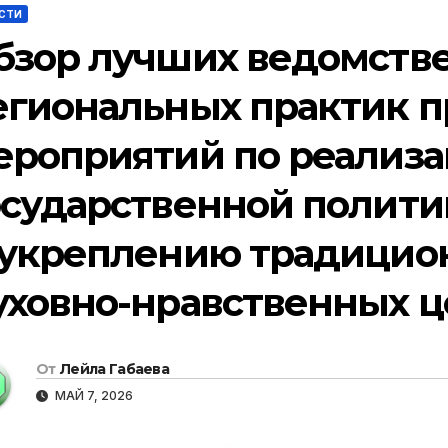
СТИ
бзор лучших ведомств
егиональных практик 
ероприятий по реализа
осударственной полити
 укреплению традицио
уховно-нравственных ц
От
Лейла Габаева
МАЙ 7, 2026