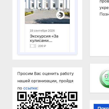
пров
укре
Позн
На
по
за
Просим Вас оценить работу
нашей организации, пройдя
по
ссылке
:
Похо