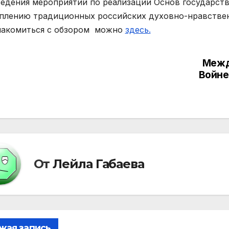
едения мероприятий по реализации Основ государст
плению традиционных российских духовно-нравствен
акомиться с обзором можно
здесь.
Межд
вигация
Войне
писям
От
Лейла Габаева
жая запись