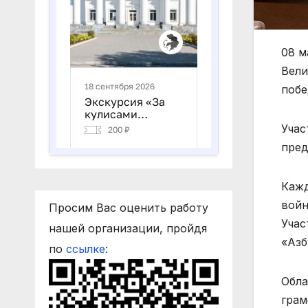
08 м
Вели
побе
Учас
пред
Кажд
войн
Просим Вас оценить работу
Учас
нашей организации, пройдя
«Азб
по
ссылке
:
Обла
грам