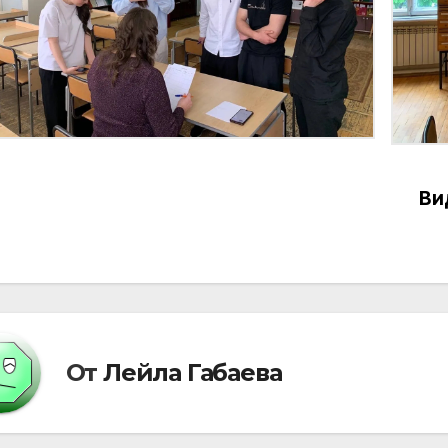
Ви
вигация
писям
От
Лейла Габаева