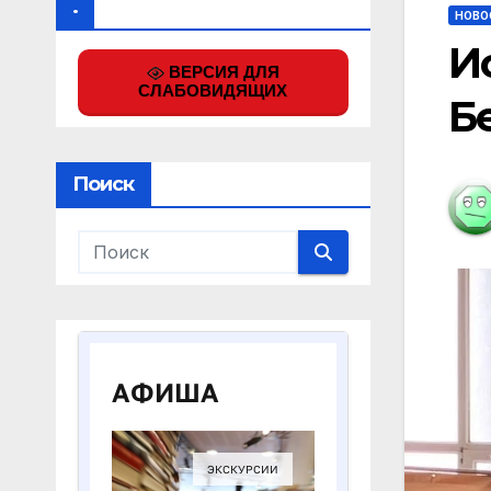
.
НОВО
И
ВЕРСИЯ ДЛЯ
СЛАБОВИДЯЩИХ
Б
Поиск