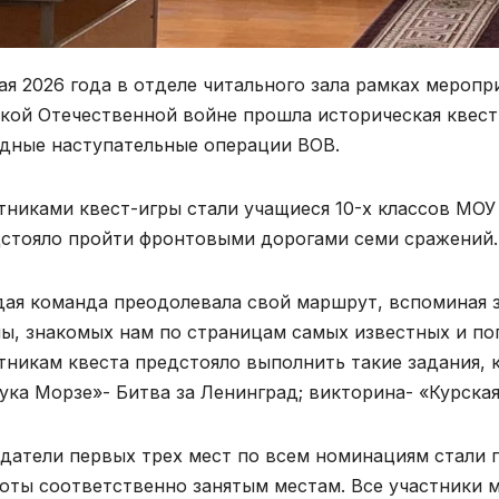
ая 2026 года в отделе читального зала рамках мероп
кой Отечественной войне прошла историческая квест
дные наступательные операции ВОВ.
тниками квест-игры стали учащиеся 10-х классов МО
стояло пройти фронтовыми дорогами семи сражений.
ая команда преодолевала свой маршрут, вспоминая з
ы, знакомых нам по страницам самых известных и поп
тникам квеста предстояло выполнить такие задания, 
ука Морзе»- Битва за Ленинград; викторина- «Курская
датели первых трех мест по всем номинациям стали 
оты соответственно занятым местам. Все участники 