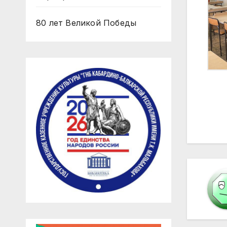
80 лет Великой Победы
На
по
за