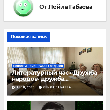
От
Лейла Габаева
Похожая запись
НОВОСТИ
ОИЛ
РАБОТА ОТДЕЛОВ
Литературный час «Дружба
народов- дружба
литератур»
АВГ 8, 2026
ЛЕЙЛА ГАБАЕВА