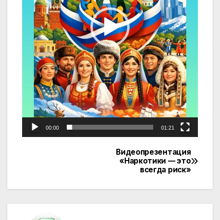
00:00
01:21
Видеопрезентация
Навигация
«Наркотики — это
всегда риск»
по
записям