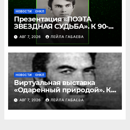
НОВОСТИ
ОНКЛ
Презентация «ПОЭТА
ЗВЕЗДНАЯ СУДЬБА». К 90-
летию Ибрагима Бабаева.
АВГ 7, 2026
ЛЕЙЛА ГАБАЕВА
НОВОСТИ
ОНКЛ
Виртуальная выставка
«Одаренный природой». К
90-летию со дня рождения
АВГ 7, 2026
ЛЕЙЛА ГАБАЕВА
Ибрагима Бабаева