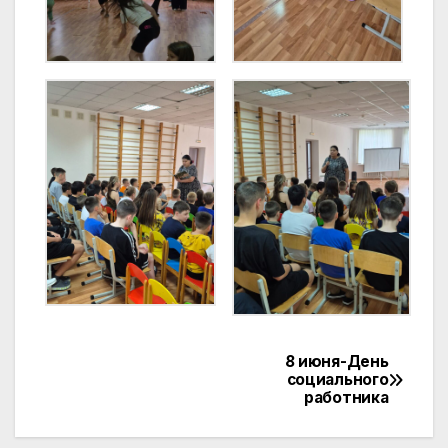
8 июня-День
Навигация
социального
работника
по