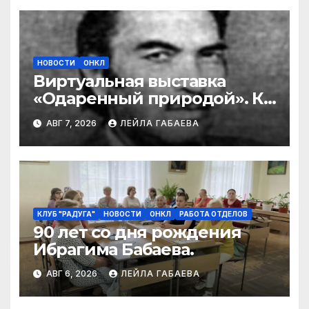
НОВОСТИ
ОНКЛ
Виртуальная выставка
«Одаренный природой». К
90-летию со дня рождения
АВГ 7, 2026
ЛЕЙЛА ГАБАЕВА
Ибрагима Бабаева
КЛУБ "РАДУГА"
НОВОСТИ
ОНКЛ
РАБОТА ОТДЕЛОВ
90 лет со дня рождения
Ибрагима Бабаева.
АВГ 6, 2026
ЛЕЙЛА ГАБАЕВА