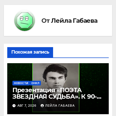
записям
От
Лейла Габаева
Похожая запись
НОВОСТИ
ОНКЛ
Презентация «ПОЭТА
ЗВЕЗДНАЯ СУДЬБА». К 90-
летию Ибрагима Бабаева.
АВГ 7, 2026
ЛЕЙЛА ГАБАЕВА