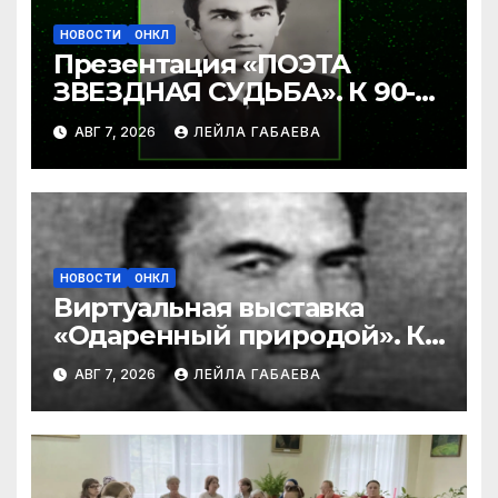
НОВОСТИ
ОНКЛ
Презентация «ПОЭТА
ЗВЕЗДНАЯ СУДЬБА». К 90-
летию Ибрагима Бабаева.
АВГ 7, 2026
ЛЕЙЛА ГАБАЕВА
НОВОСТИ
ОНКЛ
Виртуальная выставка
«Одаренный природой». К
90-летию со дня рождения
АВГ 7, 2026
ЛЕЙЛА ГАБАЕВА
Ибрагима Бабаева