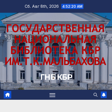
Перейти
Сб. Авг 8th, 2026
4:52:22 AM
к
содержимому
ГНБ КБР